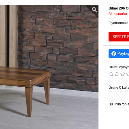
Bilmo 206 O
Aksesuarlar
Fiyatlarımıza
Payla
Ürünü oylaya
Ürüne 0 kulla
Bu ürün topl