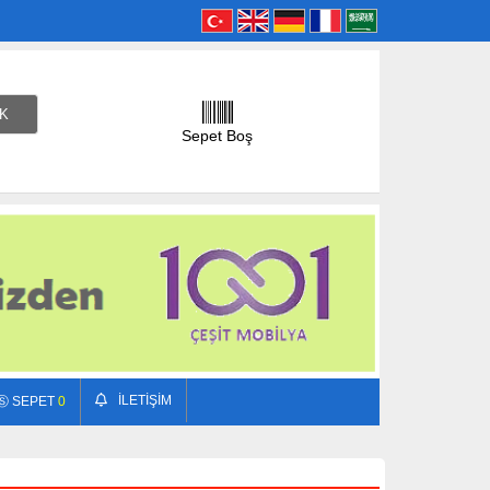
Sepet Boş
İLETİŞİM
Ⓢ SEPET
0