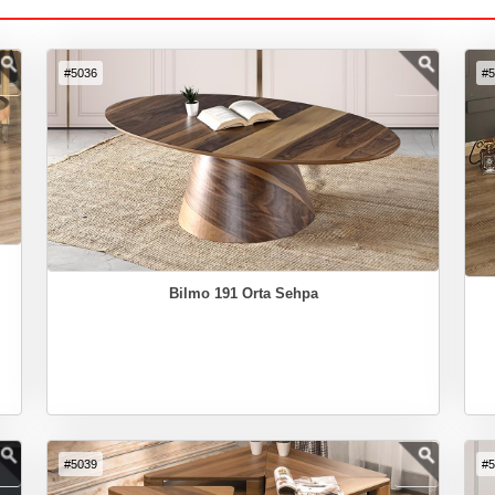
#5036
#
Bilmo 191 Orta Sehpa
#5039
#