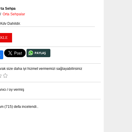
rta Sehpa
/
Orta Sehpalar
 Kdv Dahildir.
ş
rak size daha iyi hizmet vermemizi sağlayabilirsiniz
nıcı / oy vermiş
am (715) defa incelendi
..