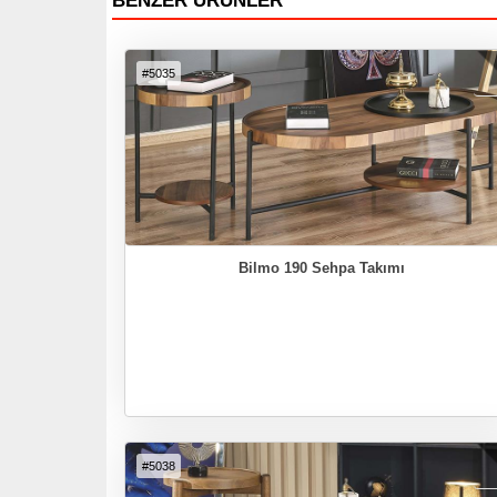
BENZER ÜRÜNLER ™
#5035
Bilmo 190 Sehpa Takımı
#5038