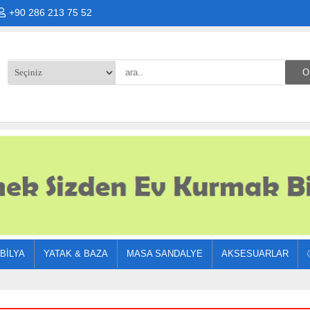
+90 286 213 75 52
BILYA
YATAK & BAZA
MASA SANDALYE
AKSESUARLAR