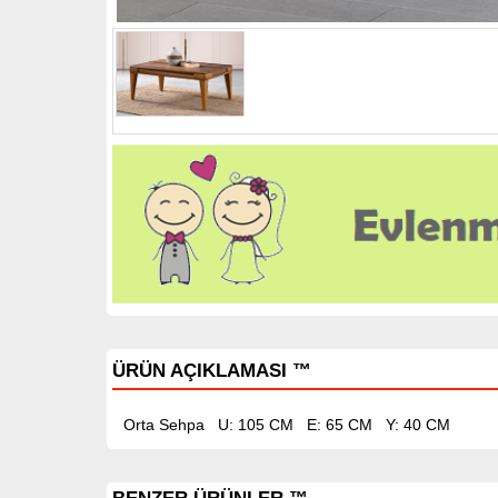
ÜRÜN AÇIKLAMASI ™
Orta Sehpa U: 105 CM
E: 65 CM
Y: 40 CM