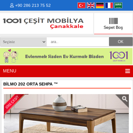
+90 286 213 75 52
Sepet Boş
MENU
BİLMO 202 ORTA SEHPA
™
1001 ÇEŞİT