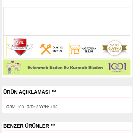
ÜRÜN AÇIKLAMASI ™
G/W:
100
D/D:
33
Y/H:
192
BENZER ÜRÜNLER ™