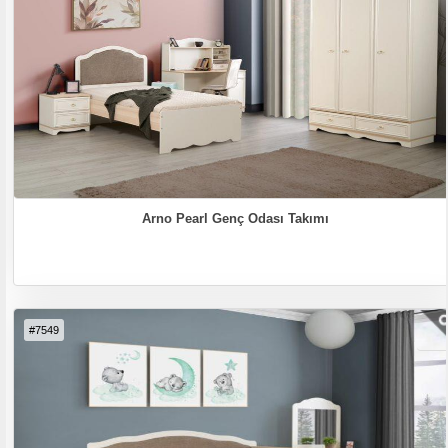
Arno Pearl Genç Odası Takımı
#7549