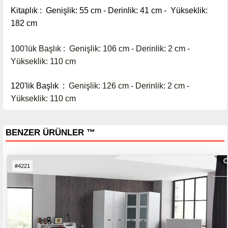
Kitaplık : Genişlik: 55 cm - Derinlik: 41 cm - Yükseklik:
182 cm
100'lük Başlık :
Genişlik: 106 cm - Derinlik: 2 cm -
Yükseklik: 110 cm
120'lik Başlık :
Genişlik: 126 cm - Derinlik: 2 cm -
Yükseklik: 110 cm
BENZER ÜRÜNLER ™
#4221